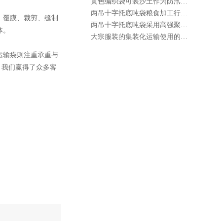
黄色编织袋可装沙土作为防汛沙袋使用
两吊十字托底吨袋粮食加工行业的标准配置
、覆膜、裁剪、缝制
两吊十字托底吨袋采用高强聚酯纤维编织
体。
大宗服装的集装化运输使用的​集装袋
运输袋则注重承重与
，我们赢得了众多客